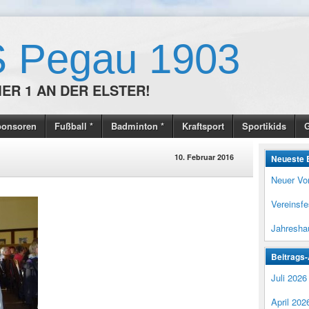
 Pegau 1903
ER 1 AN DER ELSTER!
ponsoren
Fußball *
Badminton *
Kraftsport
Sportikids
G
10. Februar 2016
Neueste 
Neuer Vo
Vereinsf
Jahresha
Beitrags-
Juli 2026
April 202