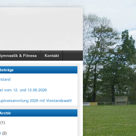
ymnastik & Fitness
Kontakt
Beiträge
rstand
est vom 12. und 13.06.2026
uptversammlung 2026 mit Vorstandswahl
Archiv
(1)
6
(2)