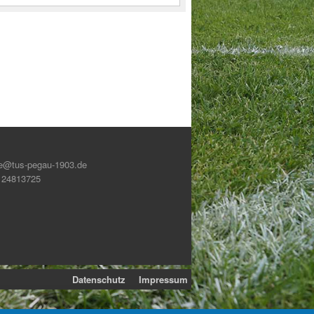
e@tus-pegau-1903.de
6 24813725
Datenschutz
Impressum