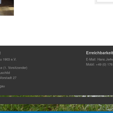
t
Erreichbarkeit
u 1903 e.V.
E-Mail:
Hans.Jerk
Mobil: +49 (0) 17
e (1. Vorsitzender)
uschild
 Vorstadt 27
gau