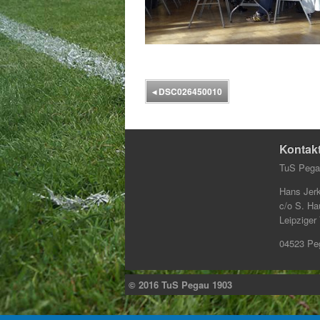
◂
DSC026450010
Kontak
TuS Pega
Hans Jerk
c/o S. Ha
Leipziger
04523 Pe
© 2016 TuS Pegau 1903