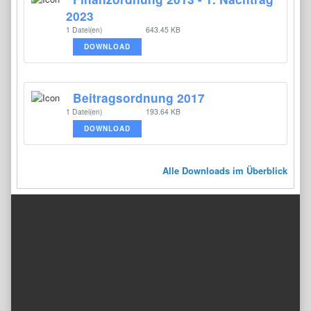
2023
1 Datei(en)
643.45 KB
DOWNLOAD
Beitragsordnung 2017
1 Datei(en)
193.64 KB
DOWNLOAD
Alle Downloads im Überblick