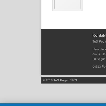
Kontak
TuS Pega
Hans Jerk
c/o S. Ha
Leipziger
04523 Pe
© 2016 TuS Pegau 1903