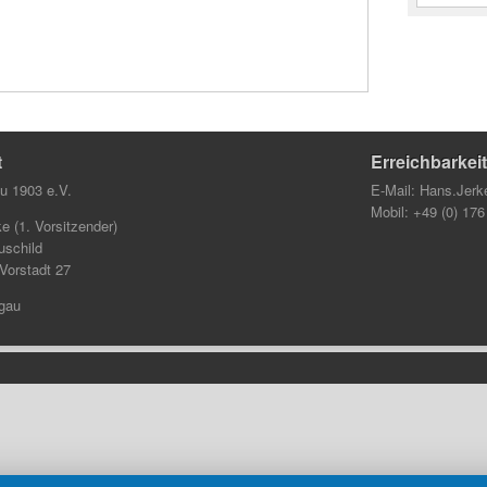
t
Erreichbarkeit
u 1903 e.V.
E-Mail:
Hans.Jerk
Mobil: +49 (0) 17
e (1. Vorsitzender)
uschild
 Vorstadt 27
gau