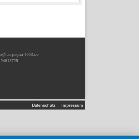
e@tus-pegau-1903.de
6 24813725
Datenschutz
Impressum