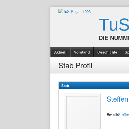
TuS
DIE NUMM
Aktuell
Vorstand
Geschichte
S
Stab Profil
Stab
Steffe
Email:
Steff