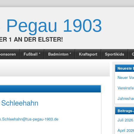
 Pegau 1903
ER 1 AN DER ELSTER!
ponsoren
Fußball *
Badminton *
Kraftsport
Sportikids
G
Neueste 
Neuer Vo
Vereinsf
Jahresha
n Schleehahn
Beitrags-
en.Schleehahn@tus-pegau-1903.de
Juli 2026
April 202