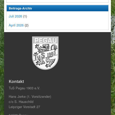
Beitrags-Archiv
Juli 2026
(1)
April 2026
(2)
Kontakt
TuS Pegau 1903 e.V.
Hans Jerke (1. Vorsitzender)
c/o S. Hauschild
Leipziger Vorstadt 27